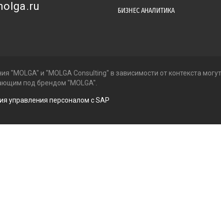
olga.ru
БИЗНЕС АНАЛИТИКА
ия "MOLGA" и "MOLGA Consulting" в зависимости от контекста могу
тающим под брендом "MOLGA".
ция управления персоналом с SAP