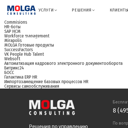
УСЛУГИ
РЕШЕНИЯ
КЛИЕНТ
Commisions
HR-боты
SAP
HCM
Workforce
management
Главная
Mirapolis
MOLGA
Готовые продукты
SuccessFactors
VK
People Hub Talent
Websoft
Автоматизация
кадрового электронного документооборота
Битрикс24
БОСС
Галактика
ERP HR
Импортозамещение
базовых процессов HR
Сервисы
самообслуживания
Беспла
8 (49
По воп
Решения по управлению