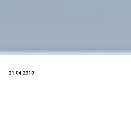
21.04.2010
В ВТБ24, втором по величине розничном
банке России, завершена работа по
созданию единой автоматизированной
системы управления персоналом.
Генеральным подрядчиком проекта
выступила компания GMCS. MOLGA
Consulting осуществляла разработку