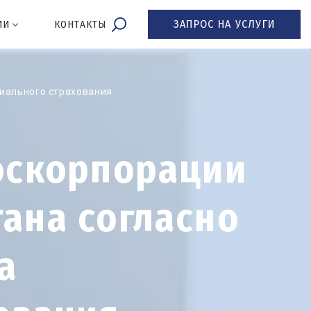
ЗАПРОС НА УСЛУГИ
ИИ
КОНТАКТЫ
иального страхования
оскорпорации
ана согласно
а