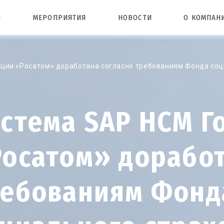
Ы
МЕРОПРИЯТИЯ
НОВОСТИ
О КОМПАН
ции «Росатом» доработана согласно требованиям Фонда соц
стема SAP HCM Г
осатом» доработ
ребованиям Фонд