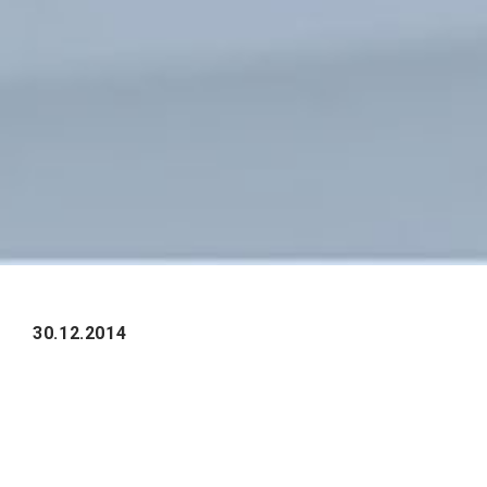
30.12.2014
В конце декабря аналитический центр
TAdviser опубликовал новый ранкинг
«Аутсорсинг поддержки решений SAP:
крупнейшие игроки в России» с данными о