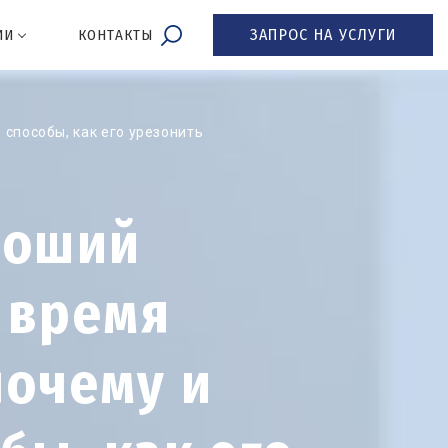
ЗАПРОС НА УСЛУГИ
ИИ
КОНТАКТЫ
 способы, как его урезонить
роший
е время
почему и