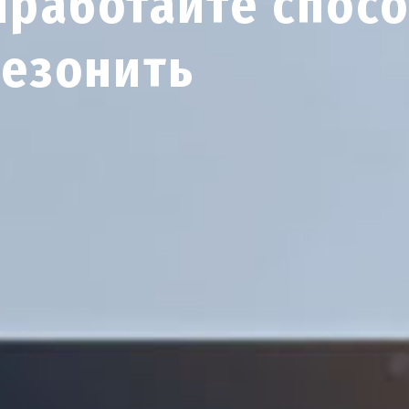
работайте спосо
езонить