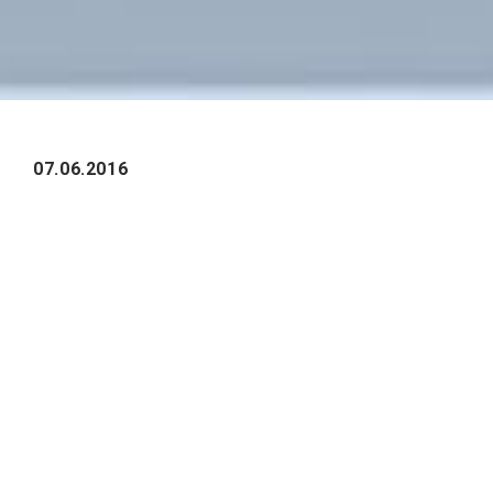
07.06.2016
Три сценария использования дресс-кода
работодателями и защиты сотрудников.
Недавно в Великобритании разгорелся
скандал: одну из секретарш в лондонском
офисе PricewaterhouseCoopers (PwC) Николу
Торп уволили с работы за отказ носить
высокие каблуки. По британским законам
фирма имеет право утверждать дресс-код,
причем он может различаться для мужчин и