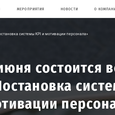
Ы
МЕРОПРИЯТИЯ
НОВОСТИ
О КОМПАН
остановка системы KPI и мотивации персонала»
июня состоится 
остановка систе
отивации персон