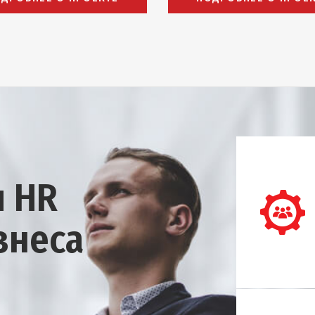
и HR
знеса