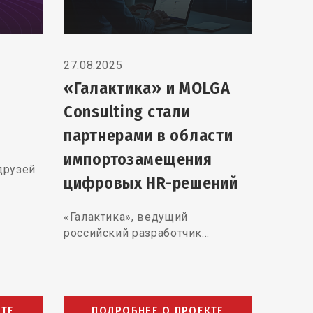
27.08.2025
23.05.
«Галактика» и MOLGA
Веби
Consulting стали
каст
партнерами в области
авто
импортозамещения
подх
друзей
цифровых HR-решений
Пригл
вебина
«Галактика», ведущий
Mirapol
российский разработчик…
КТЕ
ПОДРОБНЕЕ О ПРОЕКТЕ
П