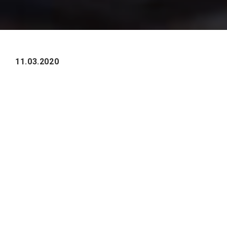
11.03.2020
SAP Forum, в 2020 году получивший новое
название SAP NOW, является крупнейшим
отраслевым бизнес-форумом SAP в СНГ. В
этом году мероприятие пройдет в двух
форматах: онлайн-встреча 23 апреля и очная
выставка с выступлениями в сентябре.
В интерактивном формате будут
представлены лучшие доклады клиентов,
партнеров и экспертов SAP, среди которых —
выступление MOLGA Consulting, а также
дискуссии с лидерами рынка и онлайн-